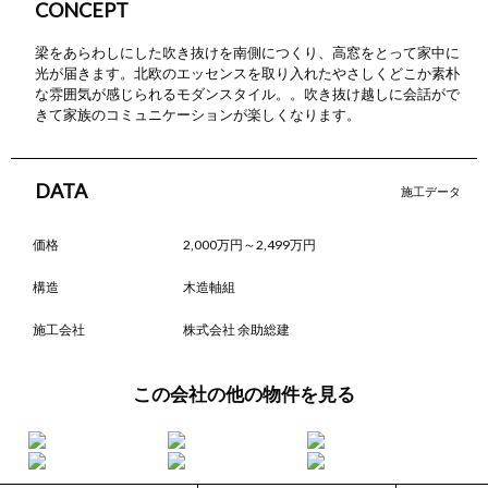
CONCEPT
ZEH普及に向けて
梁をあらわしにした吹き抜けを南側につくり、高窓をとって家中に
光が届きます。北欧のエッセンスを取り入れたやさしくどこか素朴
会社概要
な雰囲気が感じられるモダンスタイル。。吹き抜け越しに会話がで
きて家族のコミュニケーションが楽しくなります。
DATA
施工データ
価格
2,000万円～2,499万円
構造
木造軸組
施工会社
株式会社 余助総建
この会社の他の物件を見る