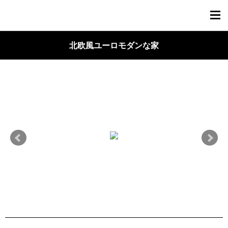
TOPページ
北欧風ユーロモダンな家
ニュース
見学会情報
見学会ｽｹｼﾞｭｰﾙ・ご予約
建売分譲住宅(小松市古河町)
施工事例
進行中現場
ﾘﾌｫｰﾑ･ﾘﾉﾍﾞｰｼｮﾝ事例
プレウォールってなんだろう？
保証内容