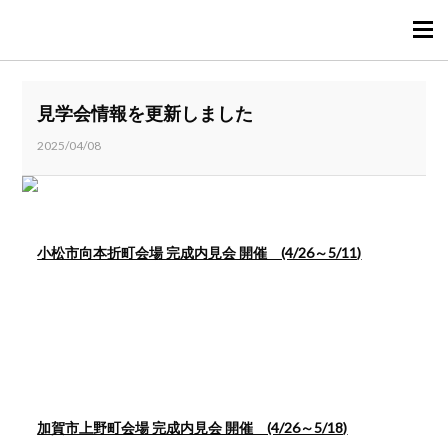
TOPページ
見学会情報を更新しました
ニュース
2025/04/08
見学会情報
見学会ｽｹｼﾞｭｰﾙ・ご予約
建売分譲住宅(小松市古河町)
小松市向本折町会場 完成内見会 開催 (4/26～5/11)
施工事例
進行中現場
ﾘﾌｫｰﾑ･ﾘﾉﾍﾞｰｼｮﾝ事例
プレウォールってなんだろう？
加賀市上野町会場 完成内見会 開催 (4/26～5/18)
保証内容