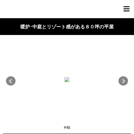
TOPページ
暖炉･中庭とリゾート感がある８０坪の平屋
ニュース
見学会情報
見学会ｽｹｼﾞｭｰﾙ・ご予約
建売分譲住宅(小松市古河町)
施工事例
進行中現場
ﾘﾌｫｰﾑ･ﾘﾉﾍﾞｰｼｮﾝ事例
プレウォールってなんだろう？
外観
保証内容