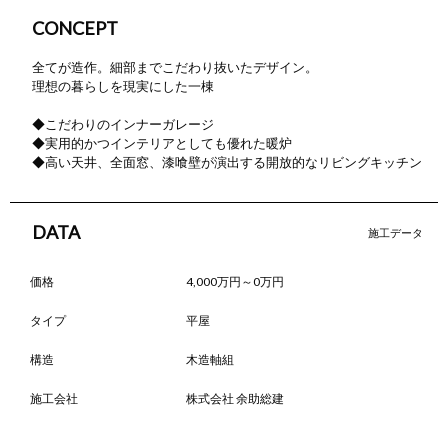
CONCEPT
ZEH普及に向けて
全てが造作。細部までこだわり抜いたデザイン。
会社概要
理想の暮らしを現実にした一棟
◆こだわりのインナーガレージ
◆実用的かつインテリアとしても優れた暖炉
◆高い天井、全面窓、漆喰壁が演出する開放的なリビングキッチン
DATA
施工データ
価格
4,000万円～0万円
タイプ
平屋
構造
木造軸組
施工会社
株式会社 余助総建