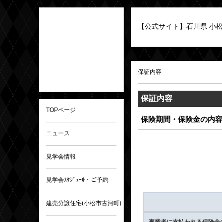
【公式サイト】石川県 小松市
保証内容
保証内容
TOPページ
保険期間・保険金の内
ニュース
見学会情報
見学会ｽｹｼﾞｭｰﾙ・ご予約
建売分譲住宅(小松市古河町)