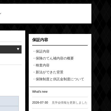
ル
保証内容
▼
・保証内容
・保険のてん補内容の概要
・検査内容
・新法ができた背景
・保険制度と供託金制度について
What's new
2026-07-30
見学会情報を更新しました