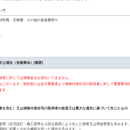
いて
材料費、労務費、その他の直接費用※
す。
な場合（免責事由）[概要]
損害に対しては保険金をお支払いできません。
はございます。契約前には必ず事業者より保険付保住宅の取得者に対して重要事項
ます。
者を含む）又は保険付保住宅の取得者の故意又は重大な過失に基づいて生じたもの
使用（住宅設計・施工基準を上回る負荷により生じた損害又は用途変更を含みます
期的に必要とされる修繕を怠った場合を含みます。）