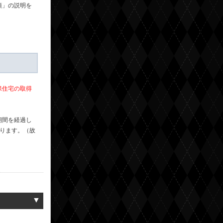
項」の説明を
保住宅の取得
期間を経過し
なります。（故
▼