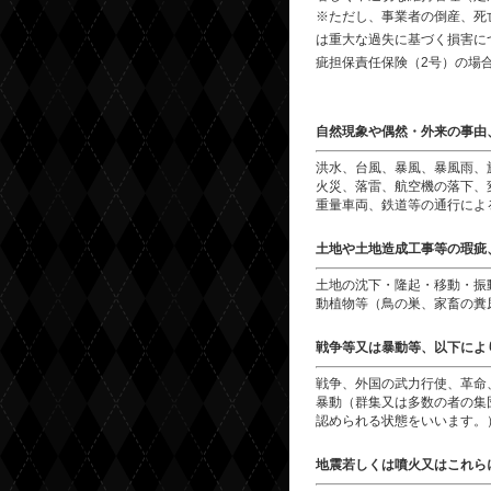
※ただし、事業者の倒産、死
は重大な過失に基づく損害に
疵担保責任保険（2号）の場
自然現象や偶然・外来の事由
洪水、台風、暴風、暴風雨、
火災、落雷、航空機の落下、
重量車両、鉄道等の通行によ
土地や土地造成工事等の瑕疵
土地の沈下・隆起・移動・振
動植物等（鳥の巣、家畜の糞
戦争等又は暴動等、以下によ
戦争、外国の武力行使、革命
暴動（群集又は多数の者の集
認められる状態をいいます。
地震若しくは噴火又はこれら