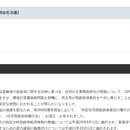
同住宅 共通】
品質確保の促進等に関する法律に基づき、住宅の主要構造部分の瑕疵について、10
ますが、構造計算書偽装問題を契機に、売主等が瑕疵担保責任を十分に果たすこと
安定な状態におかれることが明らかになりました。
益の保護を図るため、第166回通常国会において、「特定住宅瑕疵担保責任の履行
6号）（住宅瑕疵担保履行法）」が成立・公布されました。
人の指定や特別紛争処理体制の整備については平成20年4月1日に施行され、新築住
するための資力確保の義務付けについては平成21年10月1日に施行されます。