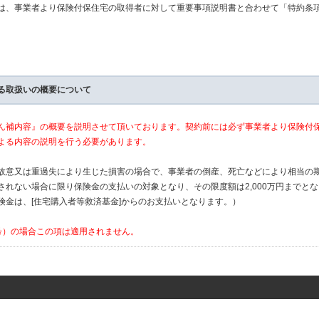
は、事業者より保険付保住宅の取得者に対して重要事項説明書と合わせて「特約条
る取扱いの概要について
ん補内容』の概要を説明させて頂いております。契約前には必ず事業者より保険付
よる内容の説明を行う必要があります。
故意又は重過失により生じた損害の場合で、事業者の倒産、死亡などにより相当の
されない場合に限り保険金の支払いの対象となり、その限度額は2,000万円までと
険金は、[住宅購入者等救済基金]からのお支払いとなります。）
号）の場合この項は適用されません。