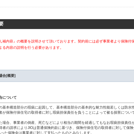
要
ん補内容』の概要を説明させて頂いております。契約前には必ず事業者より保険付
よる内容の説明を行う必要があります。
合[概要]
合について
の基本構造部分の瑕疵に起因して、基本構造部分の基本的な耐力性能若しくは防水
者が保険付保住宅の取得者に対し瑕疵担保責任を負うことによって被る損害につい
た場合、事業者の倒産、死亡などにより相当の期間を経過してもなお瑕疵担保責任
得者の請求によりJIOは普通保険約款に基づき、保険付保住宅の取得者に対して保険
支払った保険金は事業者に対して支払ったものとみなします。