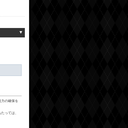
▼
資力の確保を
あたっては、