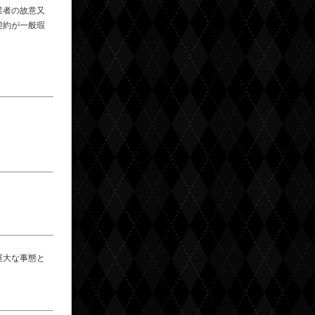
業者の故意又
契約が一般瑕
重大な事態と