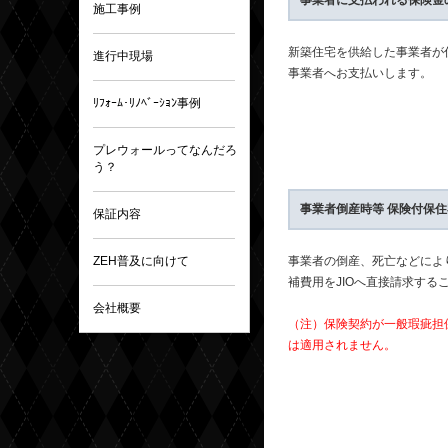
事業者に支払われる保険金
施工事例
新築住宅を供給した事業者が
進行中現場
事業者へお支払いします。
ﾘﾌｫｰﾑ･ﾘﾉﾍﾞｰｼｮﾝ事例
プレウォールってなんだろ
う？
事業者倒産時等 保険付保
保証内容
ZEH普及に向けて
事業者の倒産、死亡などによ
補費用をJIOへ直接請求する
会社概要
（注）保険契約が一般瑕疵担
は適用されません。