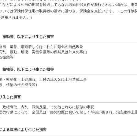
亡などにより相当の期間を経過してもなお瑕疵担保責任が履行されない場合は、事
ついては保険付保住宅の取得者の請求に基づき、保険金を支払います。（この保険
合適用されません。）
、振動等、以下により生じた損害
旋風、竜巻、豪雨若しくはこれらに類似の自然現象
変乱、暴動、騒擾、労働争議等の偶然又は外来の事由
る振動等
、植物等、以下により生じた損害
動・軟弱化・土砂崩れ、土砂の流入又は土地造成工事
尿、植物の根の成長等）
り生じた損害
、政権奪取、内乱、武装反乱、その他これらに類似の事変
団の行動によって、全国又は一部の地区において著しく平穏が害され、治安維持上
）
による津波により生じた損害