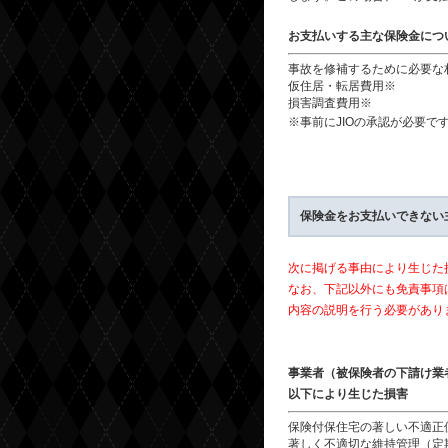
お支払いする主な保険金につ
事故を修補するために必要な
仮住居・転居費用※
損害調査費用※
※事前にJIOの承認が必要で
保険金をお支払いできない主
次に掲げる事由により生じた
なお、下記以外にも免責事項
内容の説明を行う必要があり
事業者（被保険者の下請け業
以下により生じた損害
保険付保住宅の著しい不適正
著しく不適切な維持管理（定