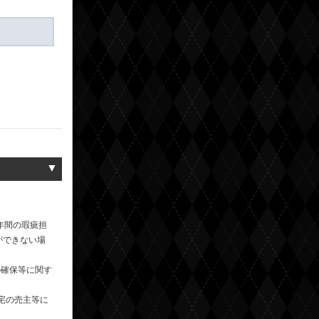
▼
年間の瑕疵担
ができない場
の確保等に関す
宅の売主等に