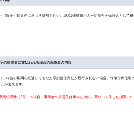
の内容
住宅瑕疵担保責任に基づき修補を行い、JIOは修補費用の一定割合を保険金として被
住宅の取得者に支払われる場合の保険金の内容
り、相当の期間を経過してもなお瑕疵担保責任が履行されない場合、保険付保住宅
ことが出来ます。
保責任保険（2号）の場合、事業者の故意又は重大な過失に基づいて生じた損害につ